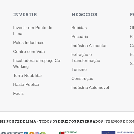
INVESTIR
NEGÓCIOS
P
Investir em Ponte de
Bebidas
Ol
Lima
Pecuária
Pa
Polos Industriais
Indústria Alimentar
Cu
Centro com Vida
Extração e
E
Incubadora e Espaço Co-
Transformação
Sa
Working
Turismo
Terra Reabilitar
Construção
Hasta Pública
Indústria Automóvel
Faq's
BIZ PONTE DE LIMA - TODOS OS DIREITOS RESERVADOS |
TERMOS E CON