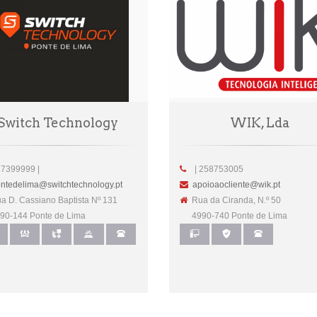
Switch Technology
WIK, Lda
7399999 |
| 258753005
ntedelima@switchtechnology.pt
apoioaocliente@wik.pt
 D. Cassiano Baptista Nº 131
Rua da Ciranda, N.º 50
0-144 Ponte de Lima
4990-740 Ponte de Lima