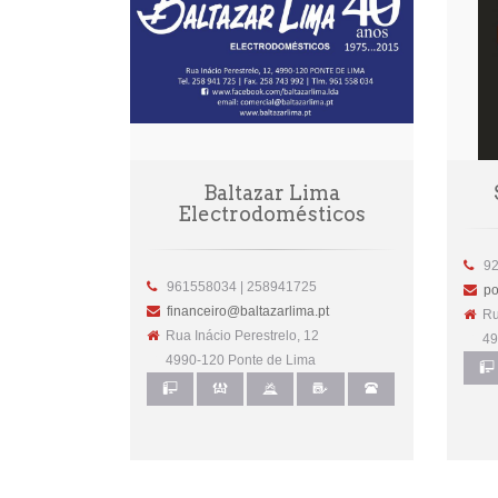
Baltazar Lima
Electrodomésticos
92
961558034 | 258941725
po
financeiro@baltazarlima.pt
Rua
Rua Inácio Perestrelo, 12
499
4990-120 Ponte de Lima