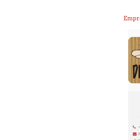
Empre
+3