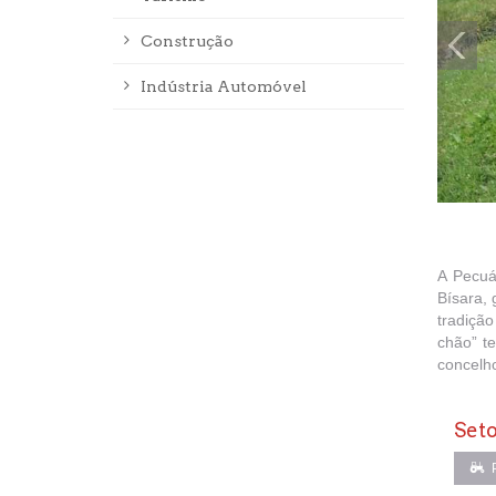
Construção
Indústria Automóvel
A Pecuá
Bísara,
tradiçã
chão” t
concelh
Seto
P