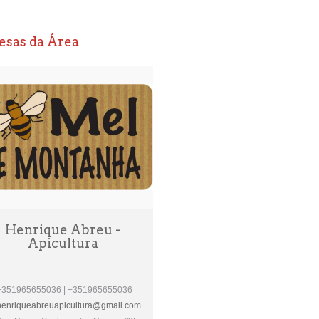
sas da Área
Henrique Abreu -
Apicultura
51965655036 | +351965655036
henriqueabreuapicultura@gmail.com