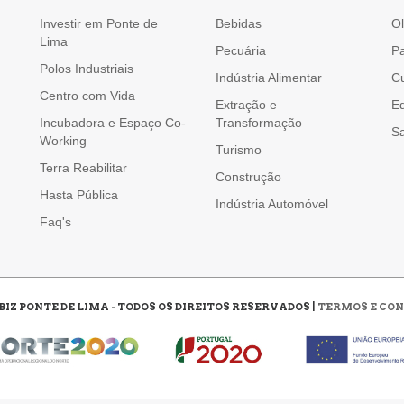
Investir em Ponte de
Bebidas
Ol
Lima
Pecuária
Pa
Polos Industriais
Indústria Alimentar
Cu
Centro com Vida
Extração e
E
Incubadora e Espaço Co-
Transformação
Sa
Working
Turismo
Terra Reabilitar
Construção
Hasta Pública
Indústria Automóvel
Faq's
BIZ PONTE DE LIMA - TODOS OS DIREITOS RESERVADOS |
TERMOS E CON