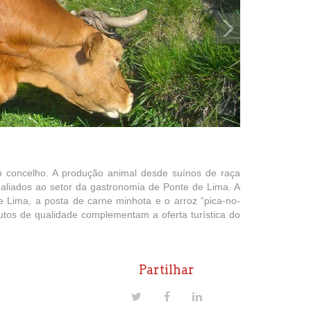
o concelho. A produção animal desde suínos de raça
 aliados ao setor da gastronomia de Ponte de Lima. A
 Lima, a posta de carne minhota e o arroz “pica-no-
utos de qualidade complementam a oferta turística do
Partilhar