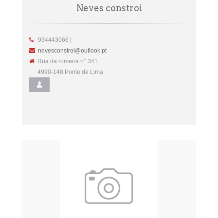
Neves constroi
934443066 |
nevesconstroi@outlook.pt
Rua da romeira n° 341
4990-148 Ponte de Lima