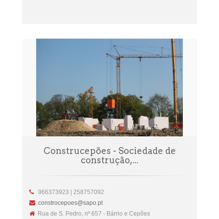
Construcepões - Sociedade de
construção,...
966373923 | 258757092
constrocepoes@sapo.pt
Rua de S. Pedro, nº 657 - Bárrio e Cepões