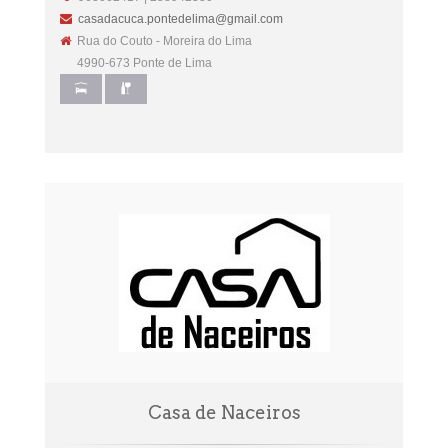
casadacuca.pontedelima@gmail.com
Rua do Couto - Moreira do Lima
4990-673 Ponte de Lima
Casa de Naceiros