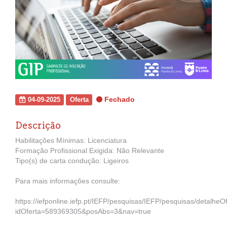
Fechado
04-09-2025
Oferta
Descrição
Habilitações Mínimas: Licenciatura
Formação Profissional Exigida: Não Relevante
Tipo(s) de carta condução: Ligeiros
Para mais informações consulte:
https://iefponline.iefp.pt/IEFP/pesquisas/IEFP/pesquisas/detalheO
idOferta=589369305&posAbs=3&nav=true