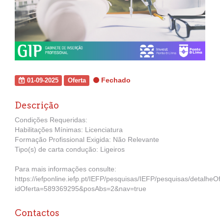
Fechado
01-09-2025
Oferta
Descrição
Condições Requeridas:
Habilitações Mínimas: Licenciatura
Formação Profissional Exigida: Não Relevante
Tipo(s) de carta condução: Ligeiros
Para mais informações consulte:
https://iefponline.iefp.pt/IEFP/pesquisas/IEFP/pesquisas/detalheO
idOferta=589369295&posAbs=2&nav=true
Contactos