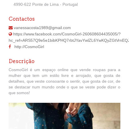
4990-622 Ponte de Lima - Portugal
Contactos
vanessacosta1989@gmail.com
https://www.facebook.com/CosmoGirl-260608604435005/?
hc_ref=ARS57Q9e5e1bibKPHQ7rbtJYavYwlZL6YwKQyZGtVrnEQ
http://CosmoGirl
Descrição
CosmoGirl é um espaço online que vende roupas para a
mulher que tem um estilo livre e arrojado, que gosta de
detalhes, que veste consoante o sentir, que gosta de cor, de
se destacar num mundo onde o que se veste pode dizer o
que somos!