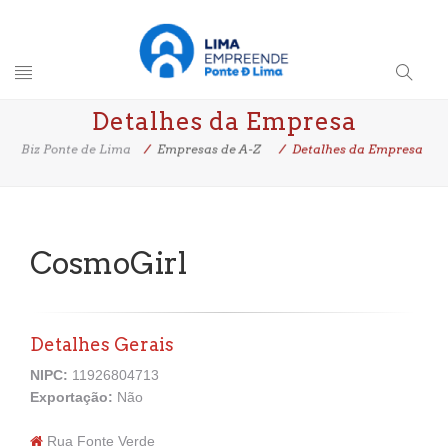
Toggle
Search
Detalhes da Empresa
navigation
Button
Biz Ponte de Lima
Empresas de A-Z
Detalhes da Empresa
CosmoGirl
Detalhes Gerais
NIPC:
11926804713
Exportação:
Não
Rua Fonte Verde